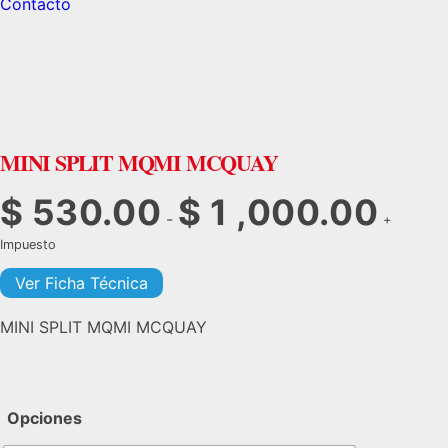
Contacto
MINI SPLIT MQMI MCQUAY
$
530.00
$
1 ,000.00
Rango
-
+
de
Impuesto
precios:
Ver Ficha Técnica
desde
$530.00
MINI SPLIT MQMI MCQUAY
hasta
$1
,000.00
Opciones