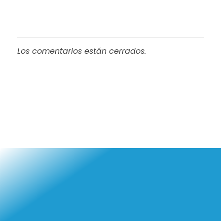
Los comentarios están cerrados.
Airtec
Tienda de Aires Acondicionados
Emp
Inici